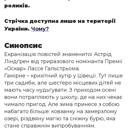
роликів.
Стрічка доступна лише на території
України.
Чому?
Синопсис
Екранізація повістей знаменитої Астрід 
Ліндґрен від триразового номінанта Премії 
«Оскар» Лассе Гальстрьома.

Гамірне – крихітний хутір у Швеції. Тут лише 
три садиби, але шестеро місцевих дітей не 
мають часу нудьгувати. З приходом осені 
вони потрапляють у школу, де на них чекає 
чимало пригод. Але зима принесе з собою 
набагато більше: ковзанку на замерзлому 
озері, різдвяну магію та сніжну бурю, яка 
стане справжнім випробуванням.