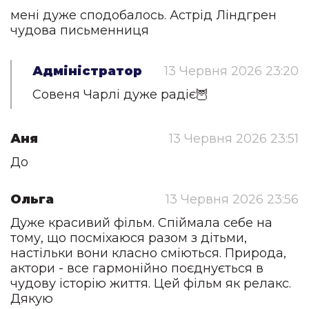
мені дуже сподобалось. Астрід Ліндгрен
чудова письменниця
Адміністратор
13 Червня 2026 23:20
Совеня Чарлі дуже радіє🦉
Аня
13 Червня 2026 23:51
До
Ольга
13 Червня 2026 23:56
Дуже красивий фільм. Спіймала себе на
тому, що посміхаюся разом з дітьми,
настільки вони класно сміються. Природа,
актори - все гармонійно поєднується в
чудову історію життя. Цей фільм як релакс.
Дякую