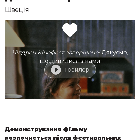
Швеція
Чілдрен Кінофест завершено!
Дякуємо,
що дивилися з нами
Трейлер
Демонстрування фільму
розпочнеться після фестивальних