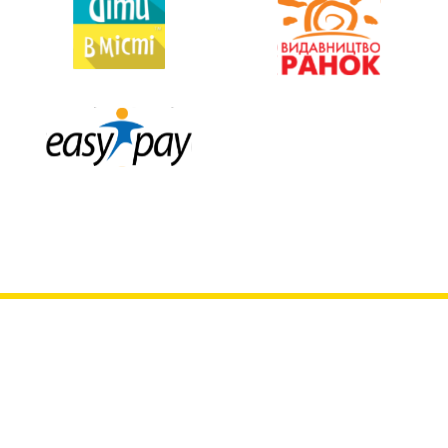
arthousetraffic
childrenkinofest
childrenkinofest