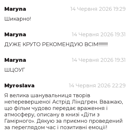
Maryna
14 Червня 2026 19:29
Шикарно!
Maryna
14 Червня 2026 19:31
ДУЖЕ КРУТО РЕКОМЕНДУЮ ВСІМ!!!!!!!!
Maryna
14 Червня 2026 19:31
ШЦОУГ
Myroslava
14 Червня 2026 22:29
Я велика шанувальниця творів
неперевершеної Астрід Ліндгрен. Вважаю,
що фільм чудово передає враження і
атмосферу, описану в книзі «Діти з
Гамірного». Дякую за приємно проведений
за переглядом час і позитивні емоції!