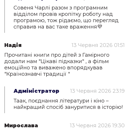
Совеня Чарлі разом з програмним
відділом провів кропітку роботу над
програмою, тож рідаємо, що перегляд
справив на вас таке враження💜
Надія
13 Червня 2026 01:51
Прочитані книги про дітей з Гамірного
додали нам "Цікаві підказки" , а фільм
емоційно та виважено впорядкував
"Країнознавчі традиції "
Адміністратор
13 Червня 2026 23:19
Таак, поєднання літератури і кіно –
найкращий спосіб зануритися в історію!
Мирослава
13 Червня 2026 19:30