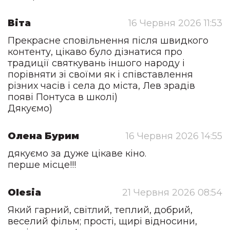
Віта
16 Червня 2026 11:53
Прекрасне сповільнення після швидкого
контенту, цікаво було дізнатися про
традиції святкувань іншого народу і
порівняти зі своїми як і співставлення
різних часів і села до міста, Лев зрадів
появі Понтуса в школі)
Дякуємо)
Олена Бурим
16 Червня 2026 14:55
дякуємо за дуже цікаве кіно.
перше місце!!!
Olesia
21 Червня 2026 08:54
Який гарний, світлий, теплий, добрий,
веселий фільм; прості, щирі відносини,