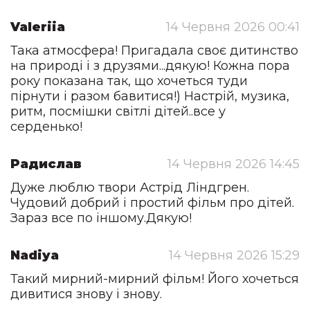
Valeriia
14 Червня 2026 00:41
Така атмосфера! Пригадала своє дитинство
на природі і з друзями...дякую! Кожна пора
року показана так, що хочеться туди
пірнути і разом бавитися!) Настрій, музика,
ритм, посмішки світлі дітей..все у
серденько!
Радислав
14 Червня 2026 14:45
Дуже люблю твори Астрід Ліндгрен.
Чудовий добрий і простий фільм про дітей.
Зараз все по іншому.Дякую!
Nadiya
14 Червня 2026 15:29
Такий мирний-мирний фільм! Його хочеться
дивитися знову і знову.