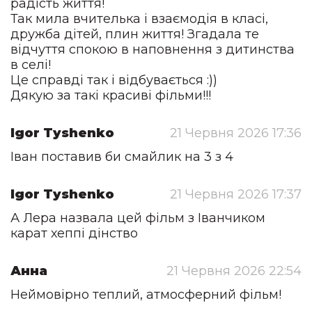
радість життя!
Так мила вчителька і взаємодія в класі,
дружба дітей, плин життя! Згадала те
відчуття спокою в наповнення з дитинства
в селі!
Це справді так і відбувається :))
Дякую за такі красиві фільми!!!
Igor Tyshenko
21 Червня 2026 17:36
Іван поставив би смайлик на 3 з 4
Igor Tyshenko
21 Червня 2026 17:37
А Лера назвала цей фільм з Іванчиком
карат хеппі дінство
Анна
21 Червня 2026 22:54
Неймовірно теплий, атмосферний фільм!