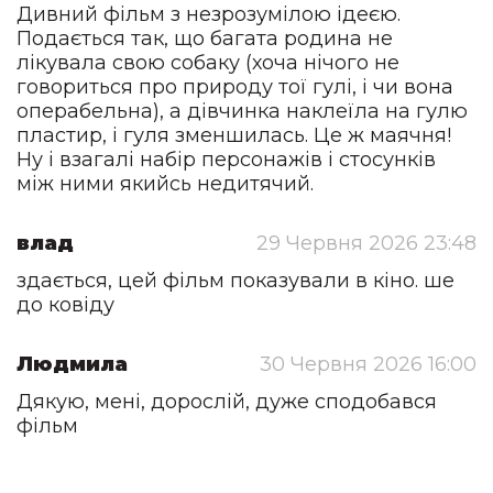
Дивний фільм з незрозумілою ідеєю.
Подається так, що багата родина не
лікувала свою собаку (хоча нічого не
говориться про природу тої гулі, і чи вона
операбельна), а дівчинка наклеїла на гулю
пластир, і гуля зменшилась. Це ж маячня!
Ну і взагалі набір персонажів і стосунків
між ними якийсь недитячий.
влад
29 Червня 2026 23:48
здається, цей фільм показували в кіно. ше
до ковіду
Людмила
30 Червня 2026 16:00
Дякую, мені, дорослій, дуже сподобався
фільм