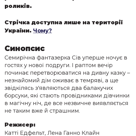
роликів.
Стрічка доступна лише на території
України.
Чому?
Синопсис
Семирічна фантазерка Сів уперше ночує в 
гостях у нової подруги. І раптом вечір 
починає перетворюватися на дивну казку – 
незнайомий дім оживає в темряві, а ще 
звідкілясь з'являються два балакучих 
борсуки, які стають провідниками дівчинки 
в магічну ніч, де все незвичне виявляється 
не таким вже й страшним.
Режисер:
Катті Едфельт
,
Лена Ганно Клайн