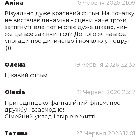
Аліна
16 Червня 2026 21:08
Візуально дуже красивий фільм. На початку
не вистачає динаміки - сцени наче трохи
затягнуті, але потім стає дуже цікаво, чим
же це все закінчиться? До того ж, навіює
спогади про дитинство і ночівлю у подруг
:)))
Олена
19 Червня 2026 22:33
Цікавий фільм
Olesia
21 Червня 2026 23:17
Пригодницько-фантазійний фільм, про
дружбу і взаємодію!
Сімейний уклад і звірів в житті.
Тетяна
23 Червня 2026 12:01