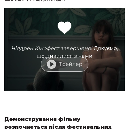
Чілдрен Кінофест завершено!
Дякуємо,
що дивилися з нами
Трейлер
Демонстрування фільму
розпочнеться після фестивальних