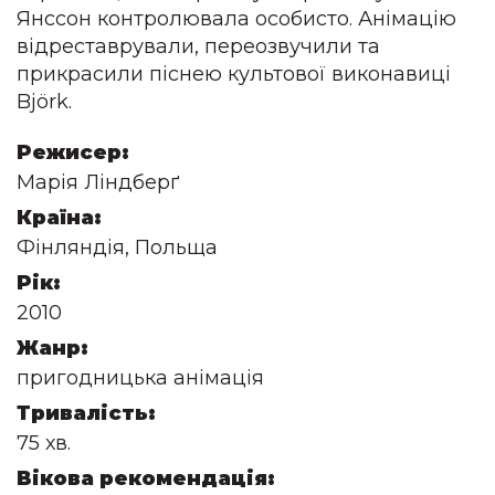
Янссон контролювала особисто. Анімацію 
відреставрували, переозвучили та 
прикрасили піснею культової виконавиці 
Björk.
Режисер:
Марія Ліндберґ
Країна:
Фінляндія, Польща
Рік:
2010
Жанр:
пригодницька анімація
Тривалість:
75 хв.
Вікова рекомендація: