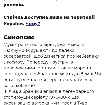
роликів.
Стрічка доступна лише на території
України.
Чому?
Синопсис
Мумі-троль і його вірні друзі Чмих та 
Нюхмумрик рушають до далекої 
обсерваторії, щоб дізнатися про небезпеку 
з космосу. Попереду – зустрічі з 
дивовижними істотами, зникле море та 
комета, яка невблаганно мчить до Землі. Чи 
встигнуть маленькі герої врятувати всіх, 
кого люблять?

Фільм, зібраний з епізодів легендарного 
стоп-моушн серіалу 1970–80-х. Цю 
екранізацію авторка мумі-тролів Туве 