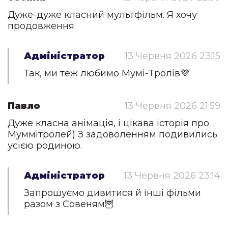
Дуже-дуже класний мультфільм. Я хочу
продовження.
Адміністратор
13 Червня 2026 23:15
Так, ми теж любимо Мумі-Тролів💜
Павло
13 Червня 2026 21:59
Дуже класна анімація, і цікава історія про
Муммітролей) З задоволенням подивились
усією родиною.
Адміністратор
13 Червня 2026 23:14
Запрошуємо дивитися й інші фільми
разом з Совеням🦉