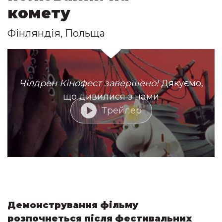
комету
Фінляндія, Польща
Чілдрен Кінофест завершено!
Дякуємо,
що дивилися з нами
Трейлер
Демонстрування фільму
розпочнеться після фестивальних