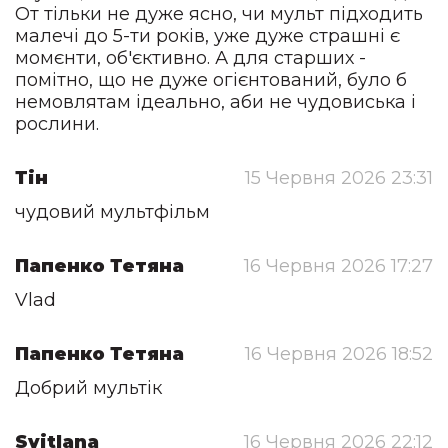
От тільки не дуже ясно, чи мульт підходить
малечі до 5-ти років, уже дуже страшні є
момєнти, об'єктивно. А для старших -
помітно, що не дуже огієнтований, було б
немовлятам ідеально, аби не чудовиська і
рослини.
Тін
15 Червня 2026 23:31
чудовий мультфільм
Папенко Тетяна
16 Червня 2026 17:27
Vlad
Папенко Тетяна
16 Червня 2026 18:52
Добрий мультік
Svitlana
16 Червня 2026 22:12